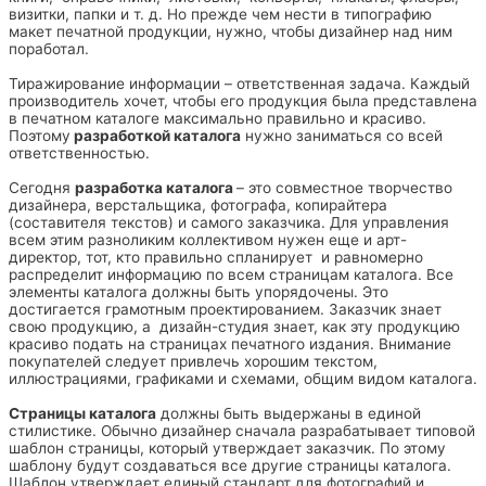
визитки, папки и т. д. Но прежде чем нести в типографию
макет печатной продукции, нужно, чтобы дизайнер над ним
поработал.
Тиражирование информации – ответственная задача. Каждый
производитель хочет, чтобы его продукция была представлена
в печатном каталоге максимально правильно и красиво.
Поэтому
разработкой каталога
нужно заниматься со всей
ответственностью.
Сегодня
разработка каталога
– это совместное творчество
дизайнера, верстальщика, фотографа, копирайтера
(составителя текстов) и самого заказчика. Для управления
всем этим разноликим коллективом нужен еще и арт-
директор, тот, кто правильно спланирует и равномерно
распределит информацию по всем страницам каталога. Все
элементы каталога должны быть упорядочены. Это
достигается грамотным проектированием. Заказчик знает
свою продукцию, а дизайн-студия знает, как эту продукцию
красиво подать на страницах печатного издания. Внимание
покупателей следует привлечь хорошим текстом,
иллюстрациями, графиками и схемами, общим видом каталога.
Страницы каталога
должны быть выдержаны в единой
стилистике. Обычно дизайнер сначала разрабатывает типовой
шаблон страницы, который утверждает заказчик. По этому
шаблону будут создаваться все другие страницы каталога.
Шаблон утверждает единый стандарт для фотографий и