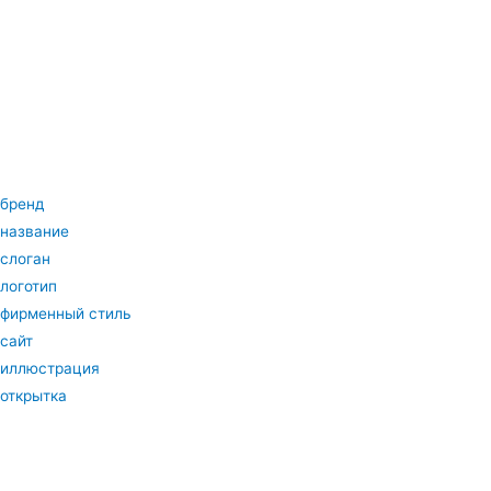
бренд
название
слоган
логотип
фирменный стиль
сайт
иллюстрация
открытка
календарь
коммерческая недвижимость
индивидуальное строительство