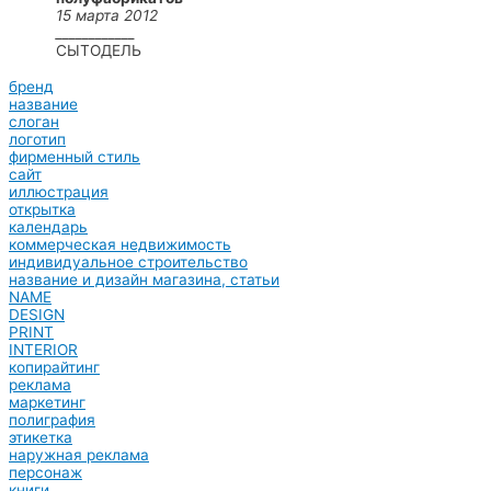
15 марта 2012
____________
СЫТОДЕЛЬ
бренд
название
слоган
логотип
фирменный стиль
сайт
иллюстрация
открытка
календарь
коммерческая недвижимость
индивидуальное строительство
название и дизайн магазина, статьи
NAME
DESIGN
PRINT
INTERIOR
копирайтинг
реклама
маркетинг
полиграфия
этикетка
наружная реклама
персонаж
книги