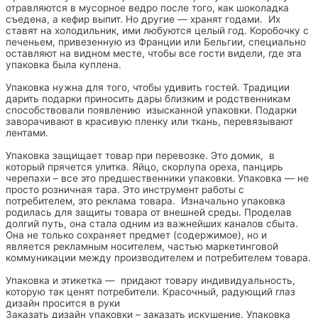
отравляются в мусорное ведро после того, как шоколадка
съедена, а кефир выпит. Но другие — хранят годами. Их
ставят на холодильник, ими любуются целый год. Коробочку с
печеньем, привезенную из Франции или Бельгии, специально
оставляют на видном месте, чтобы все гости видели, где эта
упаковка была куплена.
Упаковка нужна для того, чтобы удивить гостей. Традиции
дарить подарки приносить дары близким и родственникам
способствовали появлению изысканной упаковки. Подарки
заворачивают в красивую пленку или ткань, перевязывают
лентами.
Упаковка защищает товар при перевозке. Это домик, в
который прячется улитка. Яйцо, скорлупа ореха, панцирь
черепахи – все это предшественники упаковки. Упаковка — не
просто розничная тара. Это инструмент работы с
потребителем, это реклама товара. Изначально упаковка
родилась для защиты товара от внешней среды. Проделав
долгий путь, она стала одним из важнейших каналов сбыта.
Она не только сохраняет предмет (содержимое), но и
является рекламным носителем, частью маркетинговой
коммуникации между производителем и потребителем товара.
Упаковка и этикетка — придают товару индивидуальность,
которую так ценят потребители. Красочный, радующий глаз
дизайн просится в руки
Заказать дизайн упаковки – заказать искушение. Упаковка